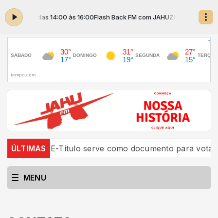
JAHUZINHO das 14:00 às 16:00
Flash Back FM com JAHUZINHO das 14:00 
scrição
ÚLTIMAS
E-Título serve como documento para votar; c
MENU