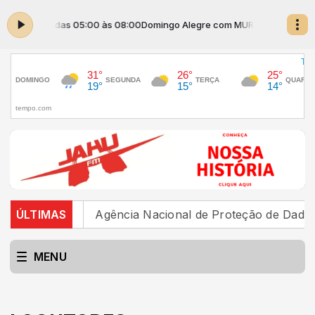
om MURILO das 05:00 às 08:00
Domingo Alegre com MURILO das 05:00 
 no Brasil
ÚLTIMAS
Agência Nacional de Proteção de Dados in
MENU