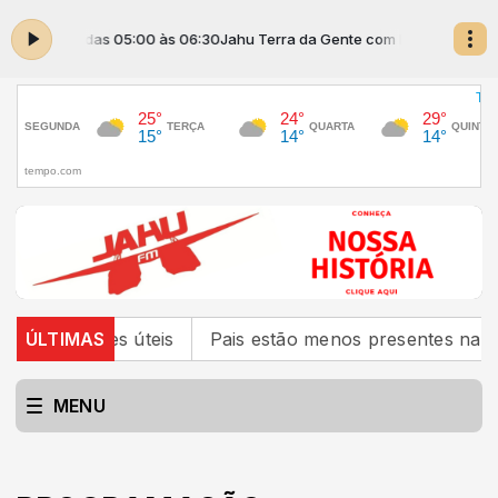
om MURILO das 05:00 às 06:30
Jahu Terra da Gente com MURILO das 05:
as funções úteis
ÚLTIMAS
Pais estão menos presentes na criaç
MENU