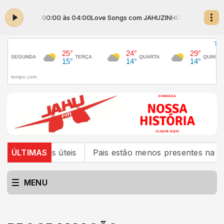
UZINHO das 00:00 às 04:00
Love Songs com JAHUZINHO das 00:00 às 
s funções úteis
ÚLTIMAS
Pais estão menos presentes na criaçã
MENU