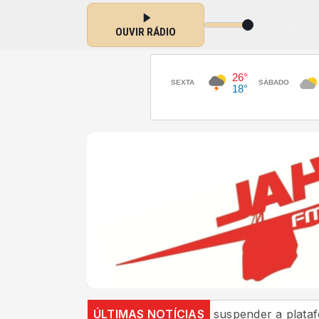
Voz do Brasil com VOZ DO BRASIL das 19:00 às 20:00
OUVIR RÁDIO
não se vacinaram
ÚLTIMAS NOTÍCIAS
AGU quer suspender a plataforma Di