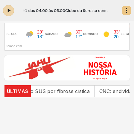
om JAHUZINHO das 04:00 às 05:00
Clube da Seresta com JAHUZINHO das
rnações no SUS por fibrose cística
ÚLTIMAS
CNC: endividamen