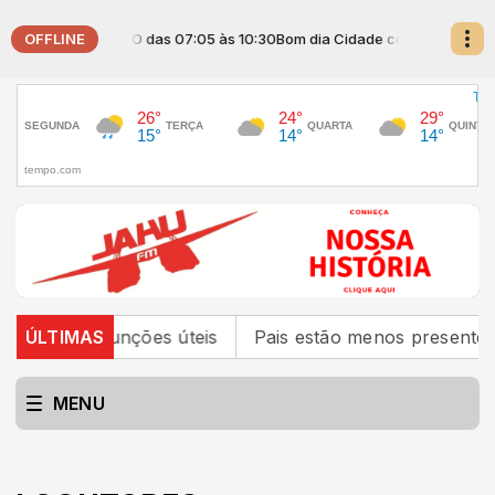
OFFLINE
ade com JAHUZINHO das 07:05 às 10:30
Bom dia Cidade com JAHUZINHO 
a outras funções úteis
ÚLTIMAS
Pais estão menos presentes n
MENU