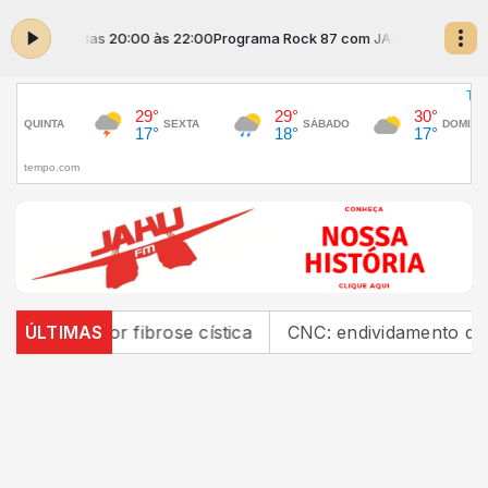
ZINHO das 20:00 às 22:00
Programa Rock 87 com JAHUZINHO das 20:0
 por fibrose cística
ÚLTIMAS
CNC: endividamento das família