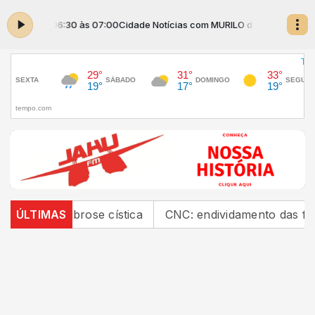
ILO das 06:30 às 07:00
Cidade Notícias com MURILO das 06:30 às 07:0
r fibrose cística
ÚLTIMAS
CNC: endividamento das famílias s