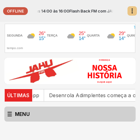
OFFLINE
 JAHUZINHO das 14:00 às 16:00
Flash Back FM com JAHUZINHO das 14:00
 e Rapp
ÚLTIMAS
Desenrola Adimplentes começa a operar nesta
MENU