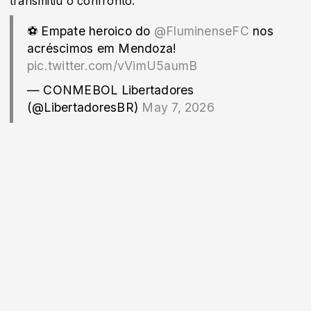
transmitiu o confronto.
⚽ Empate heroico do
@FluminenseFC
nos
acréscimos em Mendoza!
pic.twitter.com/vVimU5aumB
— CONMEBOL Libertadores
(@LibertadoresBR)
May 7, 2026