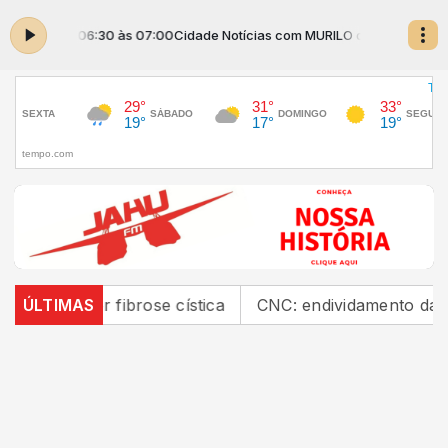
ILO das 06:30 às 07:00
Cidade Notícias com MURILO das 06:30 às 07:0
or fibrose cística
ÚLTIMAS
CNC: endividamento das famílias s