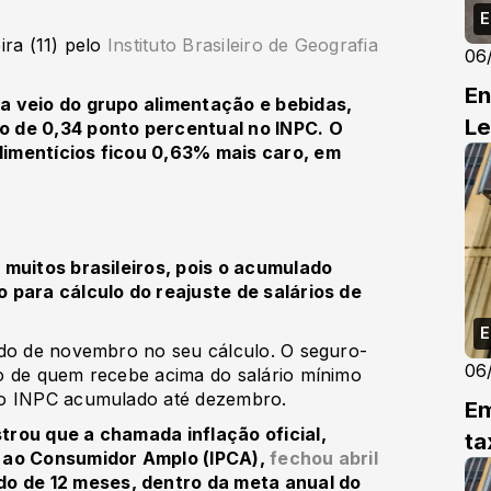
E
ira (11) pelo
Instituto Brasileiro de Geografia
06
En
a veio do grupo alimentação e bebidas,
Le
o de 0,34 ponto percentual no INPC. O
limentícios ficou 0,63% mais caro, em
 muitos brasileiros, pois o acumulado
 para cálculo do reajuste de salários de
E
ado de novembro no seu cálculo. O seguro-
06
o de quem recebe acima do salário mínimo
do INPC acumulado até dezembro.
Em
trou que a chamada inflação oficial,
ta
s ao Consumidor Amplo (IPCA),
fechou abril
o de 12 meses, dentro da meta anual do