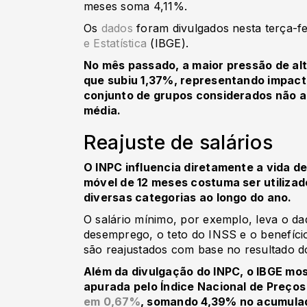
meses soma 4,11%.
Os
dados
foram divulgados nesta terça-fe
e Estatística
(IBGE).
No mês passado, a maior pressão de alt
que subiu 1,37%, representando impact
conjunto de grupos considerados não a
média.
Reajuste de salários
O INPC influencia diretamente a vida de
móvel de 12 meses costuma ser utilizado
diversas categorias ao longo do ano.
O salário mínimo, por exemplo, leva o d
desemprego, o teto do INSS e o benefíci
são reajustados com base no resultado 
Além da divulgação do INPC, o IBGE mos
apurada pelo Índice Nacional de Preço
em 0,67%
, somando 4,39% no acumulad