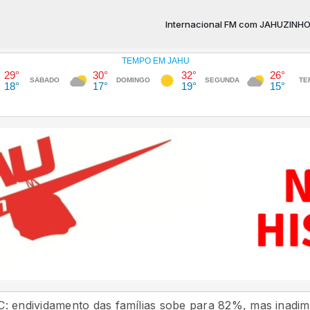
Internacional FM com JAHUZINHO das 16:00
mento das famílias sobe para 82%, mas inadimplência ca