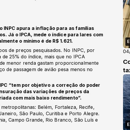
o INPC apura a inflação para as famílias
os. Já o IPCA, mede o índice para lares com
almente o mínimo é de R$ 1.621.
E
upos de preços pesquisados. No INPC, por
04
a de 25% do índice, mais que no IPCA
Co
s de menor renda gastam proporcionalmente
ta
reço de passagem de avião pesa menos no
NPC “tem por objetivo a correção do poder
ensuração das variações de preços da
iada com mais baixo rendimento”.
 metropolitanas: Belém, Fortaleza, Recife,
 Janeiro, São Paulo, Curitiba e Porto Alegre.
ânia, Campo Grande, Rio Branco, São Luís e
E