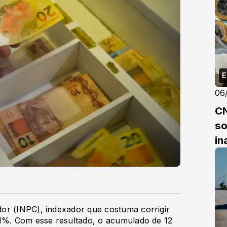
E
06
CN
so
in
or (INPC), indexador que costuma corrigir
81%. Com esse resultado, o acumulado de 12