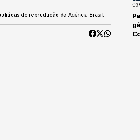
03
políticas de reprodução
da Agência Brasil.
Pe
gá
C