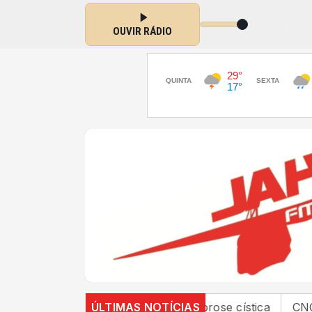
nacional FM com JAHUZINHO das 16:00 às 18:30
OUVIR RÁDIO
nternações no SUS por fibrose cística
ÚLTIMAS NOTÍCIAS
CNC: endivida