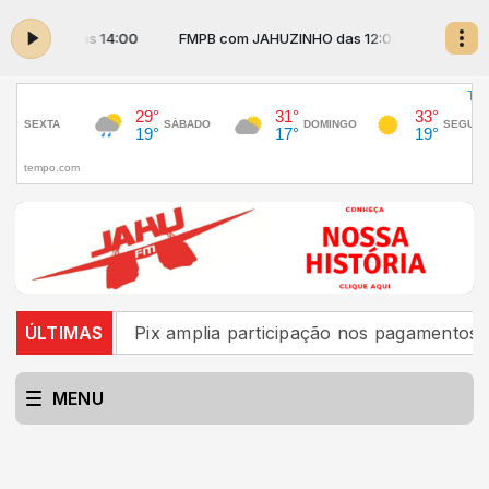
 12:05 às 14:00
FMPB com JAHUZINHO das 12:05 às 14:00
aís
ÚLTIMAS
Pix amplia participação nos pagamentos em bares
MENU