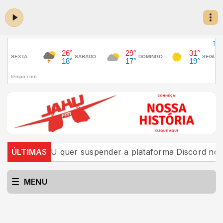
AGU quer suspender a plataforma Discord no Brasil
ÚLTIMAS
MENU