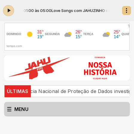
HO das 01:00 às 05:00
Love Songs com JAHUZINHO das 01:00 às 05:0
gência Nacional de Proteção de Dados investiga platafo
ÚLTIMAS
MENU