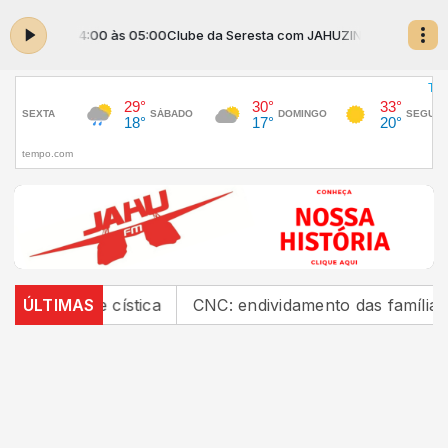
O das 04:00 às 05:00
Clube da Seresta com JAHUZINHO das 04:00 às 
ose cística
ÚLTIMAS
CNC: endividamento das famílias sobe pa