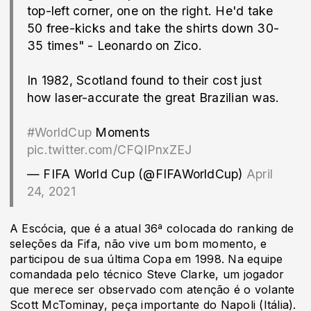
top-left corner, one on the right. He'd take
50 free-kicks and take the shirts down 30-
35 times" - Leonardo on Zico.
In 1982, Scotland found to their cost just
how laser-accurate the great Brazilian was.
#WorldCup
Moments
pic.twitter.com/CFQlPnxZEJ
— FIFA World Cup (@FIFAWorldCup)
April
24, 2021
A Escócia, que é a atual 36ª colocada do ranking de
seleções da Fifa, não vive um bom momento, e
participou de sua última Copa em 1998. Na equipe
comandada pelo técnico Steve Clarke, um jogador
que merece ser observado com atenção é o volante
Scott McTominay, peça importante do Napoli (Itália).