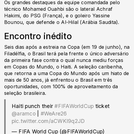
Os grandes destaques da equipe comandada pelo
técnico Mohamed Ouahbi são o lateral Achraf
Hakimi, do PSG (França), e o goleiro Yassine
Bounou, que defende o Al-Hilal (Arábia Saudita).
Encontro inédito
Seis dias após a estreia na Copa (em 19 de junho), na
Filadélfia, o Brasil terá pela frente o único adversário
da primeira fase contra o qual nunca mediu forças
em Copas do Mundo, o Haiti. A seleção caribenha,
que retorna a uma Copa do Mundo após um hiato de
mais de 50 anos, já enfrentou o Brasil em três
oportunidades, com 100% de aproveitamento da
seleção brasileira.
Haiti punch their
#FIFAWorldCup
ticket
️
@aramco
|
#WeAre26
pic.twitter.com/aCWKI9q2JD
— FIFA World Cup (@FIFAWorldCup)