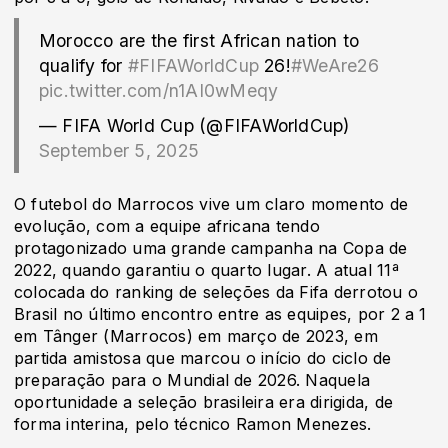
Morocco are the first African nation to
qualify for
#FIFAWorldCup
26!
#WeAre26
pic.twitter.com/n1AI0wMeqy
— FIFA World Cup (@FIFAWorldCup)
September 5, 2025
O futebol do Marrocos vive um claro momento de
evolução, com a equipe africana tendo
protagonizado uma grande campanha na Copa de
2022, quando garantiu o quarto lugar. A atual 11ª
colocada do ranking de seleções da Fifa derrotou o
Brasil no último encontro entre as equipes, por 2 a 1
em Tânger (Marrocos) em março de 2023, em
partida amistosa que marcou o início do ciclo de
preparação para o Mundial de 2026. Naquela
oportunidade a seleção brasileira era dirigida, de
forma interina, pelo técnico Ramon Menezes.