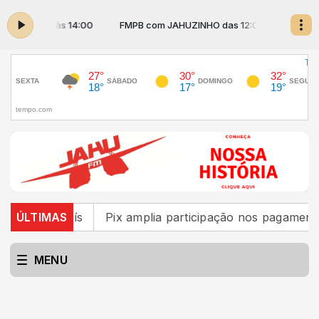
s 12:05 às 14:00
FMPB com JAHUZINHO das 12:05 às 14:00
o país
ÚLTIMAS
Pix amplia participação nos pagamentos em ba
MENU