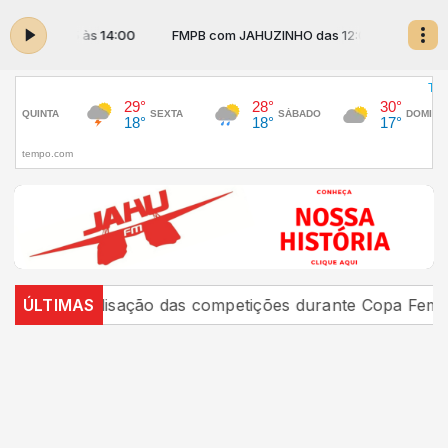
s 12:05 às 14:00
FMPB com JAHUZINHO das 12:05 às 14:00
paralisação das competições durante Copa Feminina em 
ÚLTIMAS