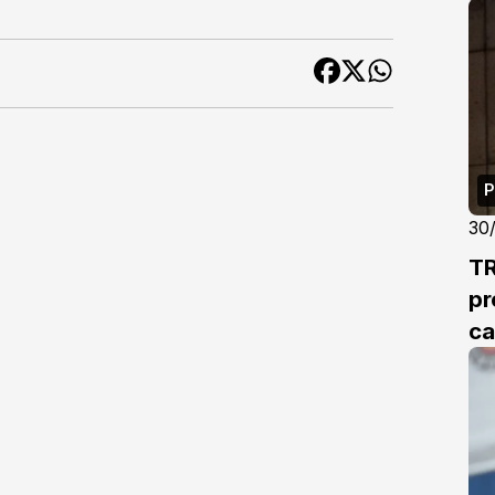
P
30
TR
pr
ca