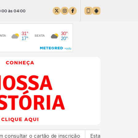
4:00
 o cartão de inscrição
Estado de São Paulo confirm