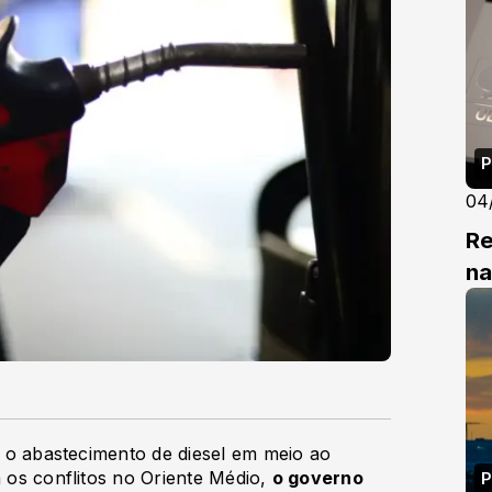
P
04
Re
na
ir o abastecimento de diesel em meio ao
m os conflitos no Oriente Médio,
o governo
P