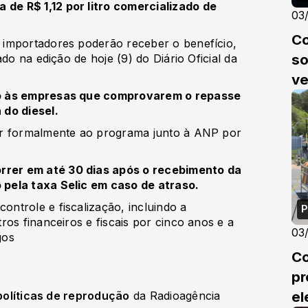
e R$ 1,12 por litro comercializado de
03
Co
 importadores poderão receber o benefício,
so
do na edição de hoje (9) do Diário Oficial da
v
o às empresas que comprovarem o repasse
 do diesel.
ir formalmente ao programa junto à ANP por
rer em até 30 dias após o recebimento da
pela taxa Selic em caso de atraso.
ntrole e fiscalização, incluindo a
P
os financeiros e fiscais por cinco anos e a
03
gos
Co
pr
el
políticas de reprodução
da Radioagência