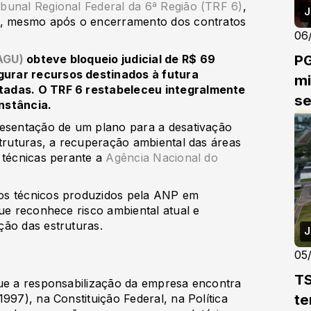
ibunal Regional Federal da 6ª Região (TRF 6)
,
J
ea, mesmo após o encerramento dos contratos
06
PG
AGU)
obteve bloqueio judicial de R$ 69
urar recursos destinados à futura
mi
tadas. O TRF 6 restabeleceu integralmente
se
nstância.
resentação de um plano para a desativação
struturas, a recuperação ambiental das áreas
 técnicas perante a
Agência Nacional do
os técnicos produzidos pela ANP em
que reconhece risco ambiental atual e
ção das estruturas.
J
05
TS
que a responsabilização da empresa encontra
te
997), na Constituição Federal, na Política