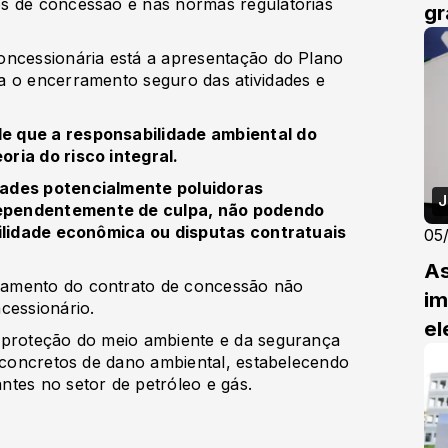
s de concessão e nas normas regulatórias
gr
oncessionária está a apresentação do Plano
a o encerramento seguro das atividades e
e que a responsabilidade ambiental do
ria do risco integral.
ades potencialmente poluidoras
J
ependentemente de culpa, não podendo
bilidade econômica ou disputas contratuais
05
As
ramento do contrato de concessão não
im
ncessionário.
el
 proteção do meio ambiente e da segurança
s concretos de dano ambiental, estabelecendo
tes no setor de petróleo e gás.