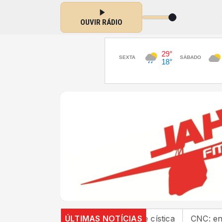
ngs com JAHUZINHO das 00:00 às 04:00
OUVIR RÁDIO
nações no SUS por fibrose cística
ÚLTIMAS NOTÍCIAS
CNC: endividamen