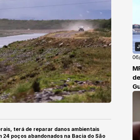
J
06
MP
de
G
erais, terá de reparar danos ambientais
m 24 poços abandonados na Bacia do São