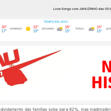
Love Songs com JAHUZINHO das 00:00 às 04
to das famílias sobe para 82%, mas inadimplência cai