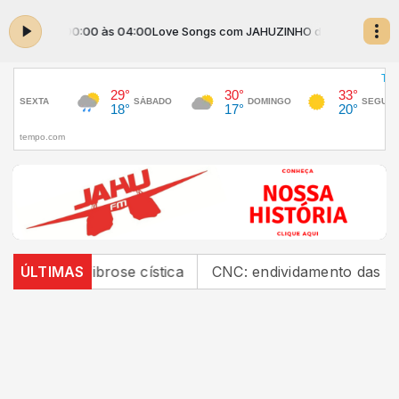
 das 00:00 às 04:00
Love Songs com JAHUZINHO das 00:00 às 04:00
rose cística
ÚLTIMAS
CNC: endividamento das famílias sobe p