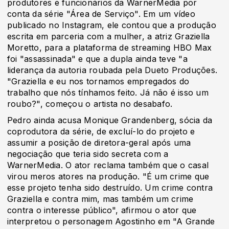
produtores e funcionários da WarnerMedia por
conta da série "Área de Serviço". Em um vídeo
publicado no Instagram, ele contou que a produção
escrita em parceria com a mulher, a atriz Graziella
Moretto, para a plataforma de streaming HBO Max
foi "assassinada" e que a dupla ainda teve "a
liderança da autoria roubada pela Dueto Produções.
"Graziella e eu nos tornamos empregados do
trabalho que nós tínhamos feito. Já não é isso um
roubo?", começou o artista no desabafo.
Pedro ainda acusa Monique Grandenberg, sócia da
coprodutora da série, de excluí-lo do projeto e
assumir a posição de diretora-geral após uma
negociação que teria sido secreta com a
WarnerMedia. O ator reclama também que o casal
virou meros atores na produção. "É um crime que
esse projeto tenha sido destruído. Um crime contra
Graziella e contra mim, mas também um crime
contra o interesse público", afirmou o ator que
interpretou o personagem Agostinho em "A Grande