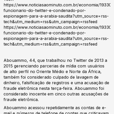
https://www.noticiasaominuto.com.br/economia/193300
funcionario-do-twitter-e-condenado-por-
espionagem-para-a-arabia-saudita?utm_source=rss-
tech&utm_medium=rss&utm_campaign=rssfeed
https://www.noticiasaominuto.com.br/economia/193300
funcionario-do-twitter-e-condenado-por-
espionagem-para-a-arabia-saudita?utm_source=rss-
tech&utm_medium=rss&utm_campaign=rssfeed
Abouammo, 44, que trabalhou no Twitter de 2013 a
2015 gerenciando parcerias de mídia com usuários
de alto perfil no Oriente Médio e Norte da África,
também foi considerado culpado de lavagem de
dinheiro, falsificação de registros e uma acusação de
fraude eletrônica nesta terça-feira. Abouammo foi
considerado inocente em cinco outras acusações de
fraude eletrônica.
Abouammo acessou repetidamente as contas de e-
mail e números de telefone de contas que criticavam