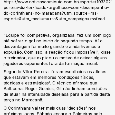
https://www.noticiasaominuto.com.br/esporte/1933027/v
pereira-diz-ter-ficado-orgulhoso-com-desempenho-
do-corinthians-no-maracana?utm_source=rss-
esporte&utm_medium=rss&utm_campaign=rssfeed
"Equipe foi competitiva, organizada, fez um bom jogo
até sofrer o gol no início do segundo tempo. Aí a
desvantagem foi muito grande e ainda tivemos a
expulsão. Com isso, a reação ficou impossível", disse
o treinador, que explicou o motivo de deixar alguns
jogadores experientes fora da formação inicial.
Segundo Vítor Pereira, foram escolhidos os atletas
que estavam em melhores 'condições físicas,
técnicas e estratégicas'. O técnico afirmou que
Balbuena, Roger Guedes, Gil não tinham condições
de atuar na intensidade desejada para a partida desta
terça no Maracanã.
O Corinthians vai ter mais duas 'decisões' nos
próximos jogos. Sábado encara o Palmeiras pelo