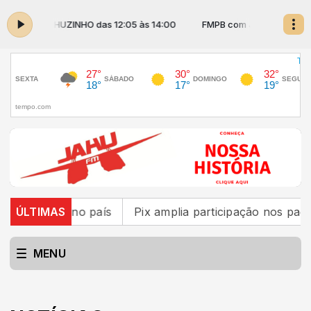
om JAHUZINHO das 12:05 às 14:00
FMPB com JAHUZINHO das 12:05
o país
ÚLTIMAS
Pix amplia participação nos pagamentos em ba
MENU