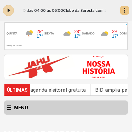
om JAHUZINHO das 04:00 às 05:00
Clube da Seresta com JAHUZINHO das
mpo da propaganda eleitoral gratuita
ÚLTIMAS
BID amplia para 
MENU