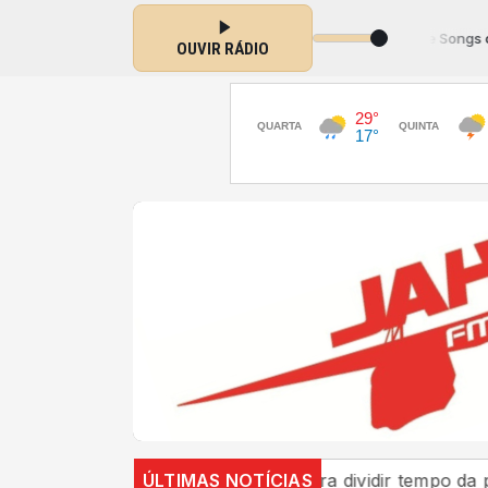
Love Songs com J
OUVIR RÁDIO
nizado
TSE define regras para dividir tempo da propaga
ÚLTIMAS NOTÍCIAS