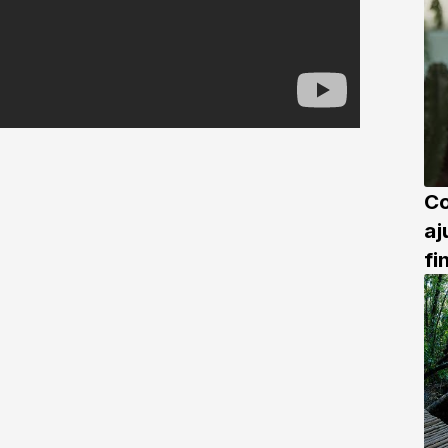
Co
aj
fi