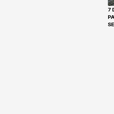
7 
PA
S