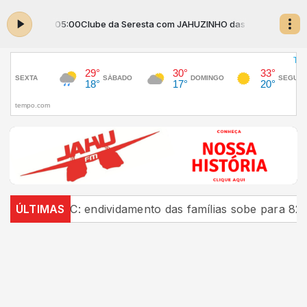
s 04:00 às 05:00
Clube da Seresta com JAHUZINHO das 04:00 às 05:00
ca
ÚLTIMAS
CNC: endividamento das famílias sobe para 82%, m