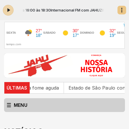
HO das 16:00 às 18:30
Internacional FM com JAHUZINHO das 16:00 às 18
 à fome aguda
ÚLTIMAS
Estado de São Paulo confirma 23 casos
MENU