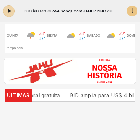
as 00:00 às 04:00
Love Songs com JAHUZINHO das 00:00 às 04:00
al gratuita
ÚLTIMAS
BID amplia para US$ 4 bilhões o fundo p